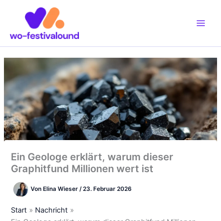
Zum
Inhalt
springen
Ein Geologe erklärt, warum dieser
Graphitfund Millionen wert ist
Von
Elina Wieser
/
23. Februar 2026
Start
Nachricht