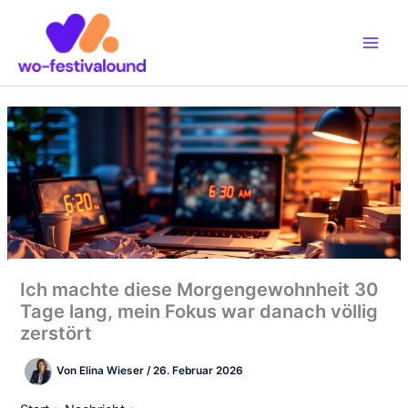
Zum
Inhalt
springen
Ich machte diese Morgengewohnheit 30
Tage lang, mein Fokus war danach völlig
zerstört
Von
Elina Wieser
/
26. Februar 2026