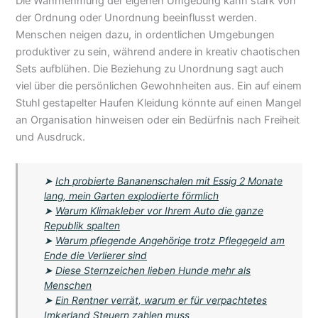
Die Wahrnehmung der eigenen Umgebung kann stark von
der Ordnung oder Unordnung beeinflusst werden.
Menschen neigen dazu, in ordentlichen Umgebungen
produktiver zu sein, während andere in kreativ chaotischen
Sets aufblühen. Die Beziehung zu Unordnung sagt auch
viel über die persönlichen Gewohnheiten aus. Ein auf einem
Stuhl gestapelter Haufen Kleidung könnte auf einen Mangel
an Organisation hinweisen oder ein Bedürfnis nach Freiheit
und Ausdruck.
➤
Ich probierte Bananenschalen mit Essig 2 Monate
lang, mein Garten explodierte förmlich
➤
Warum Klimakleber vor Ihrem Auto die ganze
Republik spalten
➤
Warum pflegende Angehörige trotz Pflegegeld am
Ende die Verlierer sind
➤
Diese Sternzeichen lieben Hunde mehr als
Menschen
➤
Ein Rentner verrät, warum er für verpachtetes
Imkerland Steuern zahlen muss