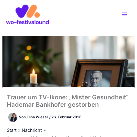
Zum
Inhalt
springen
Trauer um TV-Ikone: „Mister Gesundheit“
Hademar Bankhofer gestorben
Von
Elina Wieser
/
26. Februar 2026
Start
Nachricht