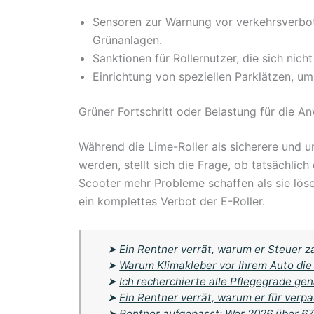
Sensoren zur Warnung vor verkehrsverbot
Grünanlagen.
Sanktionen für Rollernutzer, die sich nicht
Einrichtung von speziellen Parklätzen, u
Grüner Fortschritt oder Belastung für die A
Während die Lime-Roller als sicherere und 
werden, stellt sich die Frage, ob tatsächlic
Scooter mehr Probleme schaffen als sie lös
ein komplettes Verbot der E-Roller.
➤
Ein Rentner verrät, warum er Steuer z
➤
Warum Klimakleber vor Ihrem Auto die
➤
Ich recherchierte alle Pflegegrade gen
➤
Ein Rentner verrät, warum er für verp
➤
Rentner aufgepasst: Wer 2026 über 67 