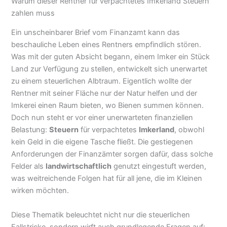
Warum dieser Rentner für verpachtetes Imkerland Steuern
zahlen muss
Ein unscheinbarer Brief vom Finanzamt kann das
beschauliche Leben eines Rentners empfindlich stören.
Was mit der guten Absicht begann, einem Imker ein Stück
Land zur Verfügung zu stellen, entwickelt sich unerwartet
zu einem steuerlichen Albtraum. Eigentlich wollte der
Rentner mit seiner Fläche nur der Natur helfen und der
Imkerei einen Raum bieten, wo Bienen summen können.
Doch nun steht er vor einer unerwarteten finanziellen
Belastung:
Steuern
für verpachtetes
Imkerland
, obwohl
kein Geld in die eigene Tasche fließt. Die gestiegenen
Anforderungen der Finanzämter sorgen dafür, dass solche
Felder als
landwirtschaftlich
genutzt eingestuft werden,
was weitreichende Folgen hat für all jene, die im Kleinen
wirken möchten.
Diese Thematik beleuchtet nicht nur die steuerlichen
Fallstricke, sondern wirft auch grundlegende Fragen auf: