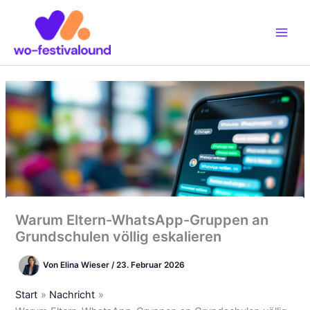
Zum
Inhalt
springen
Warum Eltern-WhatsApp-Gruppen an
Grundschulen völlig eskalieren
Von
Elina Wieser
/
23. Februar 2026
Start
Nachricht