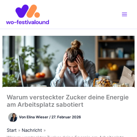
Zum
Inhalt
springen
Warum versteckter Zucker deine Energie
am Arbeitsplatz sabotiert
Von
Elina Wieser
/
27. Februar 2026
Start
Nachricht