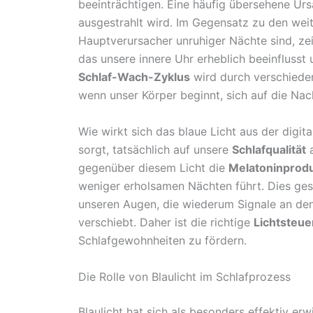
beeinträchtigen. Eine häufig übersehene Ur
ausgestrahlt wird. Im Gegensatz zu den wei
Hauptverursacher unruhiger Nächte sind, ze
das unsere innere Uhr erheblich beeinflusst 
Schlaf-Wach-Zyklus
wird durch verschieden
wenn unser Körper beginnt, sich auf die Nac
Wie wirkt sich das blaue Licht aus der digit
sorgt, tatsächlich auf unsere
Schlafqualität
a
gegenüber diesem Licht die
Melatoninprodu
weniger erholsamen Nächten führt. Dies ges
unseren Augen, die wiederum Signale an de
verschiebt. Daher ist die richtige
Lichtsteu
Schlafgewohnheiten zu fördern.
Die Rolle von Blaulicht im Schlafprozess
Blaulicht hat sich als besonders effektiv e