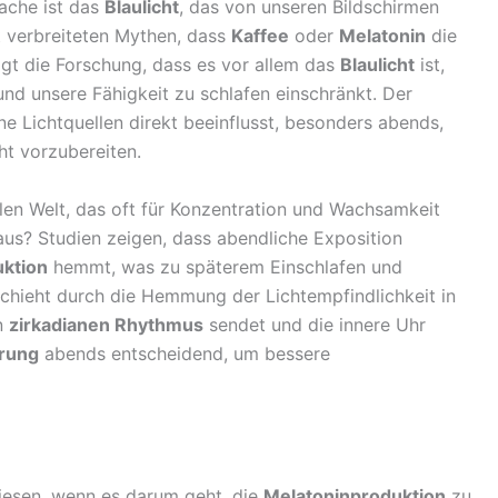
sache ist das
Blaulicht
, das von unseren Bildschirmen
t verbreiteten Mythen, dass
Kaffee
oder
Melatonin
die
igt die Forschung, dass es vor allem das
Blaulicht
ist,
und unsere Fähigkeit zu schlafen einschränkt. Der
e Lichtquellen direkt beeinflusst, besonders abends,
ht vorzubereiten.
alen Welt, das oft für Konzentration und Wachsamkeit
us? Studien zeigen, dass abendliche Exposition
ktion
hemmt, was zu späterem Einschlafen und
chieht durch die Hemmung der Lichtempfindlichkeit in
n
zirkadianen Rhythmus
sendet und die innere Uhr
erung
abends entscheidend, um bessere
rwiesen, wenn es darum geht, die
Melatoninproduktion
zu