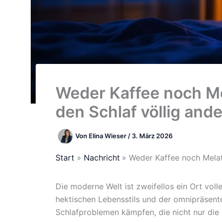
Weder Kaffee noch Mel
den Schlaf völlig and
Von
Elina Wieser
/
3. März 2026
Start
Nachricht
Weder Kaffee noch Melato
Die moderne Welt ist zweifellos ein Ort voll
hektischen Lebensstils und der omnipräsen
Schlafproblemen kämpfen, die nicht nur die 