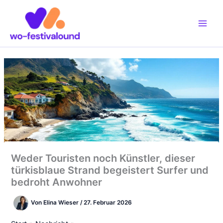
Zum
Inhalt
springen
Weder Touristen noch Künstler, dieser
türkisblaue Strand begeistert Surfer und
bedroht Anwohner
Von
Elina Wieser
/
27. Februar 2026