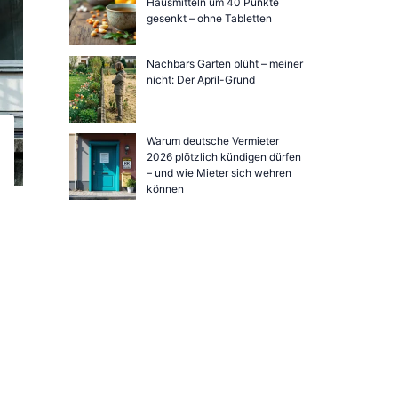
Hausmitteln um 40 Punkte
gesenkt – ohne Tabletten
Nachbars Garten blüht – meiner
nicht: Der April-Grund
Warum deutsche Vermieter
2026 plötzlich kündigen dürfen
– und wie Mieter sich wehren
können