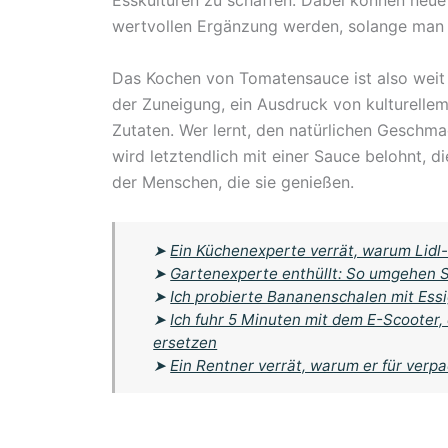
Esskulturen zu schaffen. Dabei können neue
wertvollen Ergänzung werden, solange man di
Das Kochen von Tomatensauce ist also weit me
der Zuneigung, ein Ausdruck von kulturellem
Zutaten. Wer lernt, den natürlichen Geschm
wird letztendlich mit einer Sauce belohnt, d
der Menschen, die sie genießen.
➤
Ein Küchenexperte verrät, warum Lidl-
➤
Gartenexperte enthüllt: So umgehen Si
➤
Ich probierte Bananenschalen mit Essi
➤
Ich fuhr 5 Minuten mit dem E-Scoote
ersetzen
➤
Ein Rentner verrät, warum er für verp