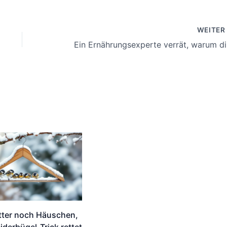
WEITE
Ein Ern
tter noch Häuschen,
iderbügel-Trick rettet