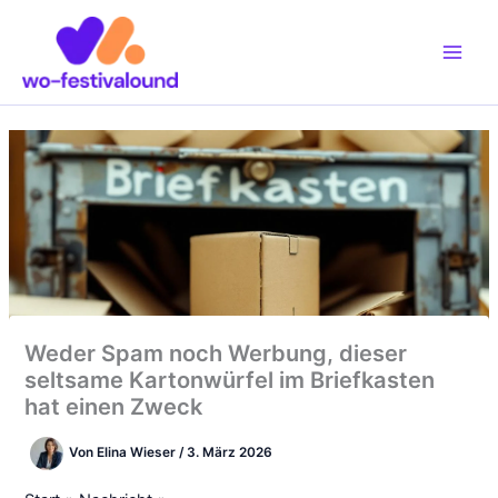
Zum
Inhalt
springen
Weder Spam noch Werbung, dieser
seltsame Kartonwürfel im Briefkasten
hat einen Zweck
Von
Elina Wieser
/
3. März 2026