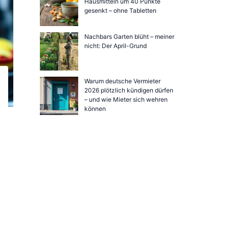
Hausmitteln um 40 Punkte
gesenkt – ohne Tabletten
Nachbars Garten blüht – meiner
nicht: Der April-Grund
Warum deutsche Vermieter
2026 plötzlich kündigen dürfen
– und wie Mieter sich wehren
können