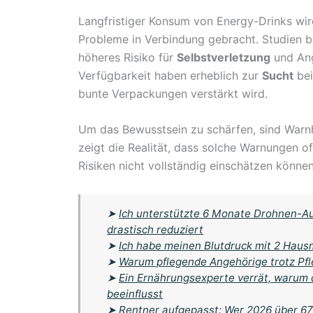
Langfristiger Konsum von Energy-Drinks wird
Probleme in Verbindung gebracht. Studien b
höheres Risiko für
Selbstverletzung
und Ang
Verfügbarkeit haben erheblich zur
Sucht
bei
bunte Verpackungen verstärkt wird.
Um das Bewusstsein zu schärfen, sind Warn
zeigt die Realität, dass solche Warnungen of
Risiken nicht vollständig einschätzen können
➤
Ich unterstützte 6 Monate Drohnen-A
drastisch reduziert
➤
Ich habe meinen Blutdruck mit 2 Haus
➤
Warum pflegende Angehörige trotz Pfle
➤
Ein Ernährungsexperte verrät, warum
beeinflusst
➤
Rentner aufgepasst: Wer 2026 über 67 