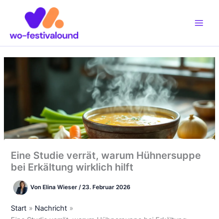
Zum
Inhalt
springen
Eine Studie verrät, warum Hühnersuppe
bei Erkältung wirklich hilft
Von
Elina Wieser
/
23. Februar 2026
Start
Nachricht