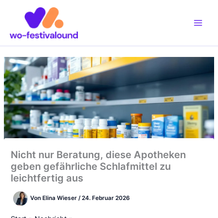
Zum
Inhalt
springen
Nicht nur Beratung, diese Apotheken
geben gefährliche Schlafmittel zu
leichtfertig aus
Von
Elina Wieser
/
24. Februar 2026