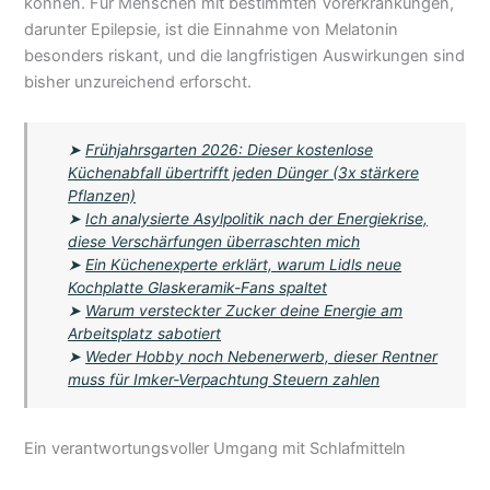
können. Für Menschen mit bestimmten Vorerkrankungen,
darunter Epilepsie, ist die Einnahme von Melatonin
besonders riskant, und die langfristigen Auswirkungen sind
bisher unzureichend erforscht.
➤
Frühjahrsgarten 2026: Dieser kostenlose
Küchenabfall übertrifft jeden Dünger (3x stärkere
Pflanzen)
➤
Ich analysierte Asylpolitik nach der Energiekrise,
diese Verschärfungen überraschten mich
➤
Ein Küchenexperte erklärt, warum Lidls neue
Kochplatte Glaskeramik-Fans spaltet
➤
Warum versteckter Zucker deine Energie am
Arbeitsplatz sabotiert
➤
Weder Hobby noch Nebenerwerb, dieser Rentner
muss für Imker-Verpachtung Steuern zahlen
Ein verantwortungsvoller Umgang mit Schlafmitteln