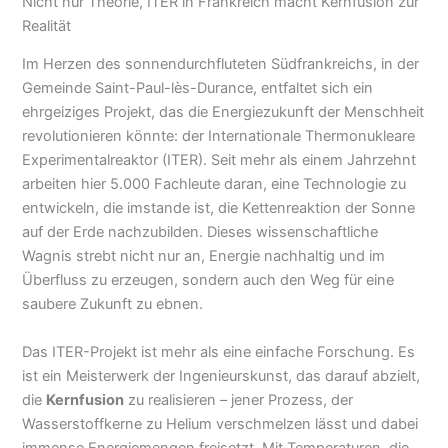
Nicht nur Theorie, ITER in Frankreich macht Kernfusion zur
Realität
Im Herzen des sonnendurchfluteten Südfrankreichs, in der
Gemeinde Saint-Paul-lès-Durance, entfaltet sich ein
ehrgeiziges Projekt, das die Energiezukunft der Menschheit
revolutionieren könnte: der Internationale Thermonukleare
Experimentalreaktor (ITER). Seit mehr als einem Jahrzehnt
arbeiten hier 5.000 Fachleute daran, eine Technologie zu
entwickeln, die imstande ist, die Kettenreaktion der Sonne
auf der Erde nachzubilden. Dieses wissenschaftliche
Wagnis strebt nicht nur an, Energie nachhaltig und im
Überfluss zu erzeugen, sondern auch den Weg für eine
saubere Zukunft zu ebnen.
Das ITER-Projekt ist mehr als eine einfache Forschung. Es
ist ein Meisterwerk der Ingenieurskunst, das darauf abzielt,
die
Kernfusion
zu realisieren – jener Prozess, der
Wasserstoffkerne zu Helium verschmelzen lässt und dabei
immense Energiemengen freisetzt. Mit Temperaturen, die